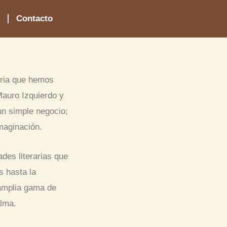
o
Contacto
oria que hemos
Mauro Izquierdo y
un simple negocio;
maginación.
des literarias que
 hasta la
 amplia gama de
alma.